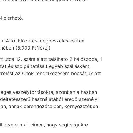
l elérhető.
ám: 4 fő. Előzetes megbeszélés esetén
enében (5.000 Ft/fő/éj)
 utca 12. szám alatt található 2 hálószoba, 1
at és szolgáltatásait egyéb szállásként,
zerelést az Önök rendelkezésére bocsátjuk ott
tleges veszélyforrásokra, azonban a házban
ndeltetésszerű használatából eredő személyi
ázban, annak berendezéseiben, környezetében
illetve e-mail címen, hogy segítségükre