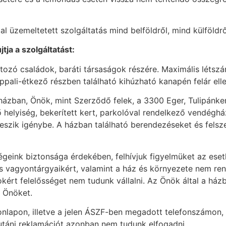
al üzemeltetett szolgáltatás mind belföldről, mind külföldrő
jtja a szolgáltatást:
tozó családok, baráti társaságok részére. Maximális létsz
appali-étkező részben található kihúzható kanapén felár ell
ázban, Önök, mint Szerződő felek, a 3300 Eger, Tulipánkert
 helyiség, bekerített kert, parkolóval rendelkező vendégház
 veszik igénybe. A házban található berendezéseket és fels
égeink biztonsága érdekében, felhívjuk figyelmüket az ese
es vagyontárgyaikért, valamint a ház és környezete nem re
árokért felelősséget nem tudunk vállalni. Az Önök által a h
i Önöket.
nlapon, illetve a jelen ÁSZF-ben megadott telefonszámon, 
 utáni reklamációt azonban nem tudunk elfogadni.