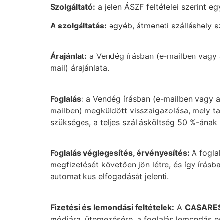
Szolgáltató:
a jelen ÁSZF feltételei szerint 
A szolgáltatás:
egyéb, átmeneti szálláshely s
Árajánlat:
a Vendég írásban (e-mailben vagy a 
mail) árajánlata.
Foglalás:
a Vendég írásban (e-mailben vagy a h
mailben) megküldött visszaigazolása, mely tar
szükséges, a teljes szállásköltség 50 %-ána
Foglalás véglegesítés, érvényesítés:
A fogla
megfizetését követően jön létre, és így írás
automatikus elfogadását jelenti.
Fizetési és lemondási feltételek:
A
CASARES
módjára, ütemezésére, a foglalás lemondás e