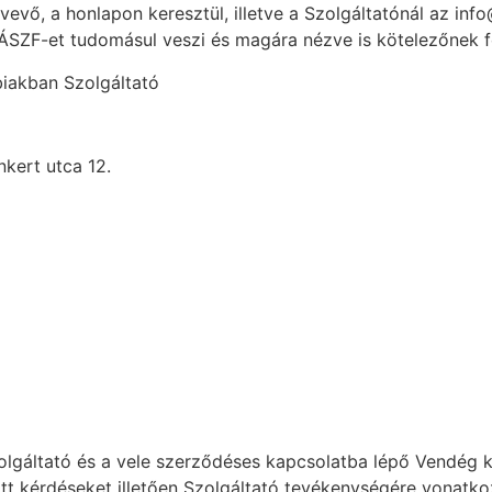
vevő, a honlapon keresztül, illetve a Szolgáltatónál az in
z ÁSZF-et tudomásul veszi és magára nézve is kötelezőnek 
iakban Szolgáltató
nkert utca 12.
olgáltató és a vele szerződéses kapcsolatba lépő Vendég k
ozott kérdéseket illetően Szolgáltató tevékenységére vona