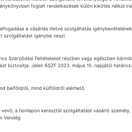
rvénykönyvben foglalt rendelkezések külön kikötés nélkül ir
elfogadása a vásárlás illetve szolgáltatás igénybevételének
t szolgáltatást igénybe veszi.
alános Szerződési Feltételeket részben vagy egészben bárm
st biztosítja. Jelen ÁSZF 2023. május 15. napjától határoza
nd belföldről, mind külföldről elérhető.
e vevő, a honlapon keresztül szolgáltatást vásárló személy
an Vendég