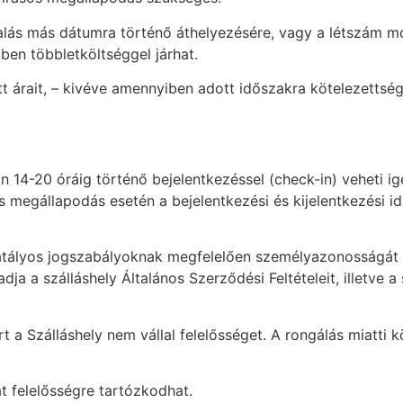
glalás más dátumra történő áthelyezésére, vagy a létszám 
en többletköltséggel járhat.
 árait, – kivéve amennyiben adott időszakra kötelezettsége
án 14-20 óráig történő bejelentkezéssel (check-in) veheti i
es megállapodás esetén a bejelentkezési és kijelentkezési
atályos jogszabályoknak megfelelően személyazonosságát köt
adja a szálláshely Általános Szerződési Feltételeit, illetve 
t a Szálláshely nem vállal felelősséget. A rongálás miatti k
 felelősségre tartózkodhat.