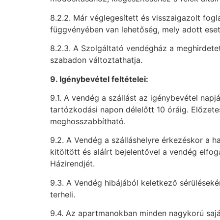
8.2.2. Már véglegesített és visszaigazolt fo
függvényében van lehetőség, mely adott esetb
8.2.3. A Szolgáltató vendégház a meghirdetett
szabadon változtathatja.
9. Igénybevétel feltételei:
9.1. A vendég a szállást az igénybevétel napj
tartózkodási napon délelőtt 10 óráig. Előzet
meghosszabbítható.
9.2. A Vendég a szálláshelyre érkezéskor a h
kitöltött és aláírt bejelentővel a vendég elfog
Házirendjét.
9.3. A Vendég hibájából keletkező sérülésekér
terheli.
9.4. Az apartmanokban minden nagykorú saját