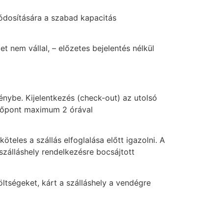
módosítására a szabad kapacitás
t nem vállal, – előzetes bejelentés nélkül
génybe. Kijelentkezés (check-out) az utolsó
 időpont maximum 2 órával
eles a szállás elfoglalása előtt igazolni. A
a szálláshely rendelkezésre bocsájtott
öltségeket, kárt a szálláshely a vendégre