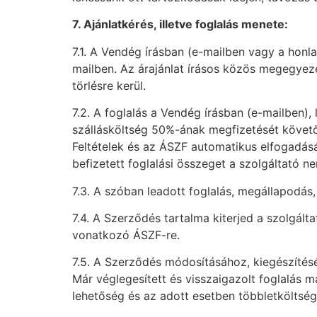
7. Ajánlatkérés, illetve foglalás menete:
7.1. A Vendég írásban (e-mailben vagy a honlap
mailben. Az árajánlat írásos közös megegyezé
törlésre kerül.
7.2. A foglalás a Vendég írásban (e-mailben), 
szállásköltség 50%-ának megfizetését követő
Feltételek és az ÁSZF automatikus elfogadását
befizetett foglalási összeget a szolgáltató ne
7.3. A szóban leadott foglalás, megállapodás
7.4. A Szerződés tartalma kiterjed a szolgálta
vonatkozó ÁSZF-re.
7.5. A Szerződés módosításához, kiegészítésé
Már véglegesített és visszaigazolt foglalás
lehetőség és az adott esetben többletköltségg