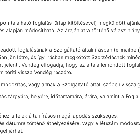
on található foglalási űrlap kitöltésével) megküldött ajánl
s alapján módosítható. Az árajánlatra történő válasz hiány
leadott foglalásának a Szolgáltató általi írásban (e-mailben
en jön létre, és így írásban megkötött Szerződésnek minős
 jelenti. Vendég elfogadja, hogy az általa lemondott fogla
m téríti vissza Vendég részére.
, módosítás, vagy annak a Szolgáltató általi szóbeli vissza
tás tárgyára, helyére, időtartamára, árára, valamint a Foglal
hez a felek általi írásos megállapodás szükséges.
 más dátumra történő áthelyezésére, vagy a létszám módos
el járhat.