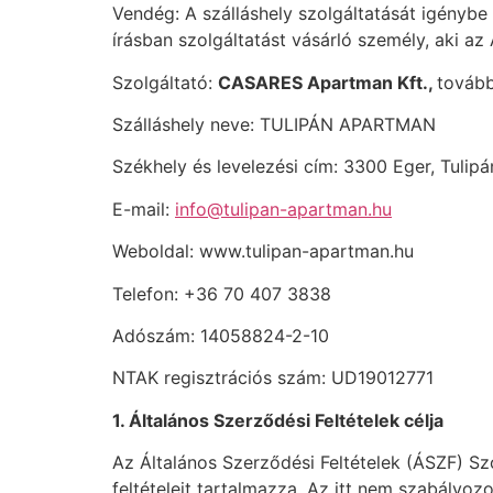
Vendég: A szálláshely szolgáltatását igénybe 
írásban szolgáltatást vásárló személy, aki a
Szolgáltató:
CASARES Apartman Kft.,
tovább
Szálláshely neve: TULIPÁN APARTMAN
Székhely és levelezési cím: 3300 Eger, Tulipá
E-mail:
info@tulipan-apartman.hu
Weboldal: www.tulipan-apartman.hu
Telefon: +36 70 407 3838
Adószám: 14058824-2-10
NTAK regisztrációs szám: UD19012771
1. Általános Szerződési Feltételek célja
Az Általános Szerződési Feltételek (ÁSZF) Sz
feltételeit tartalmazza. Az itt nem szabály