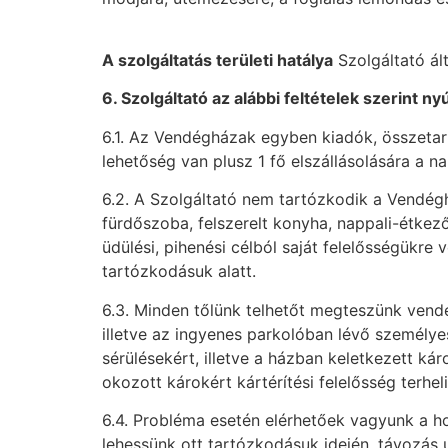
A szolgáltatás területi hatálya
Szolgáltató ált
6. Szolgáltató az alábbi feltételek szerint nyú
6.1. Az Vendégházak egyben kiadók, összetar
lehetőség van plusz 1 fő elszállásolására a n
6.2. A Szolgáltató nem tartózkodik a Vendégh
fürdőszoba, felszerelt konyha, nappali-étkező
üdülési, pihenési célból saját felelősségükre
tartózkodásuk alatt.
6.3. Minden tőlünk telhetőt megteszünk vend
illetve az ingyenes parkolóban lévő személy
sérülésekért, illetve a házban keletkezett k
okozott károkért kártérítési felelősség terhel
6.4. Probléma esetén elérhetőek vagyunk a ho
lehessünk ott tartózkodásuk idején, távozás