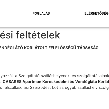
FOGLALÁS
ELÉRHETŐSÉG
si feltételek
ENDÉGLÁTÓ KORLÁTOLT FELELŐSSÉGŰ TÁRSASÁG
lyozzák a Szolgáltató szálláshelyének, és szolgáltatásaina
 a
CASARES Apartman Kereskedelmi és Vendéglátó Korlát
ó, elszállásolási Szerződést köt az egyéb szálláshely szol