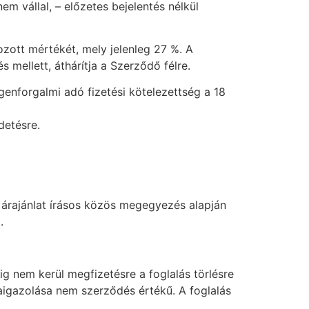
m vállal, – előzetes bejelentés nélkül
yozott mértékét, mely jelenleg 27 %. A
 mellett, áthárítja a Szerződő félre.
egenforgalmi adó fizetési kötelezettség a 18
detésre.
z árajánlat írásos közös megegyezés alapján
.
g nem kerül megfizetésre a foglalás törlésre
zaigazolása nem szerződés értékű. A foglalás