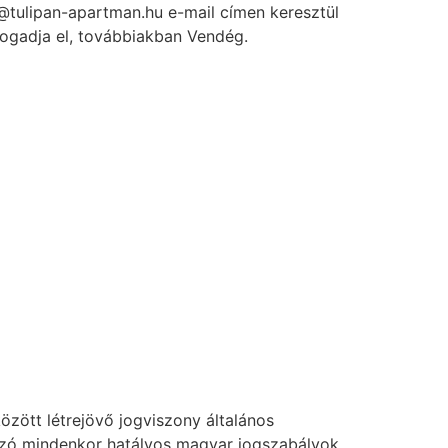
fo@tulipan-apartman.hu e-mail címen keresztül
fogadja el, továbbiakban Vendég.
özött létrejövő jogviszony általános
tkozó mindenkor hatályos magyar jogszabályok