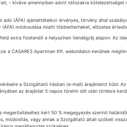
ait, – kivéve amennyiben adott időszakra kötelezettséget ne
mi adó (ÁFA) ajánlattételkor érvényes, törvény által szabál
ÁFA) módosulása miatti többletterheket, előzetes értesítés
n felül extra fizetendő a helyszínen Vendég/éj alapon. Az id
atok a CASARES Apartman Kft. weboldalon kerülnek meghir
érésére a Szolgáltató írásban (e-mail) árajánlatot küld. A
ányában az árajánlat 5 napos türelmi idő után törlésre kerül
lás megerősítéséhez kért 50 % megegyezés szerinti határidői
s, módosítás, vagy annak a Szolgáltató általi szóbeli viss
i írásos megállapodás szükséges.