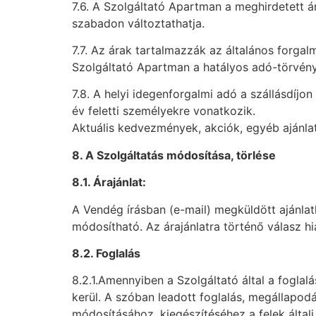
7.6. A Szolgáltató Apartman a meghirdetett ár
szabadon változtathatja.
7.7. Az árak tartalmazzák az általános forgal
Szolgáltató Apartman a hatályos adó-törvény (
7.8. A helyi idegenforgalmi adó a szállásdíjo
év feletti személyekre vonatkozik.
Aktuális kedvezmények, akciók, egyéb ajánl
8. A Szolgáltatás módosítása, törlése
8.1. Árajánlat:
A Vendég írásban (e-mail) megküldött ajánlatk
módosítható. Az árajánlatra történő válasz hi
8.2. Foglalás
8.2.1.Amennyiben a Szolgáltató által a fogla
kerül. A szóban leadott foglalás, megállapodá
módosításához, kiegészítéséhez a felek által