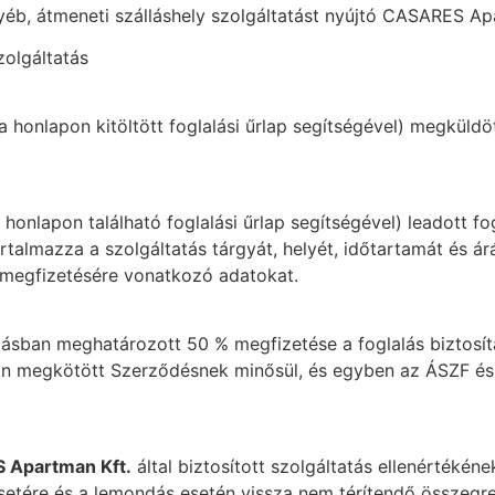
egyéb, átmeneti szálláshely szolgáltatást nyújtó CASARES A
zolgáltatás
honlapon kitöltött foglalási űrlap segítségével) megküldött
onlapon található foglalási űrlap segítségével) leadott fog
talmazza a szolgáltatás tárgyát, helyét, időtartamát és ár
k megfizetésére vonatkozó adatokat.
lásban meghatározott 50 % megfizetése a foglalás biztosí
ban megkötött Szerződésnek minősül, és egyben az ÁSZF és 
 Apartman Kft.
által biztosított szolgáltatás ellenértékéne
setére és a lemondás esetén vissza nem térítendő összegr