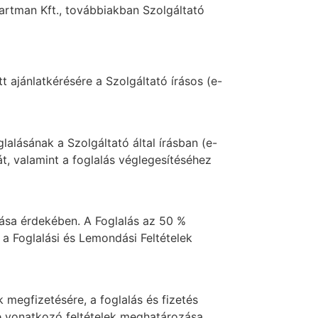
partman Kft., továbbiakban Szolgáltató
 ajánlatkérésére a Szolgáltató írásos (e-
lalásának a Szolgáltató által írásban (e-
át, valamint a foglalás véglegesítéséhez
tása érdekében. A Foglalás az 50 %
a Foglalási és Lemondási Feltételek
k megfizetésére, a foglalás és fizetés
e vonatkozó feltételek meghatározása.