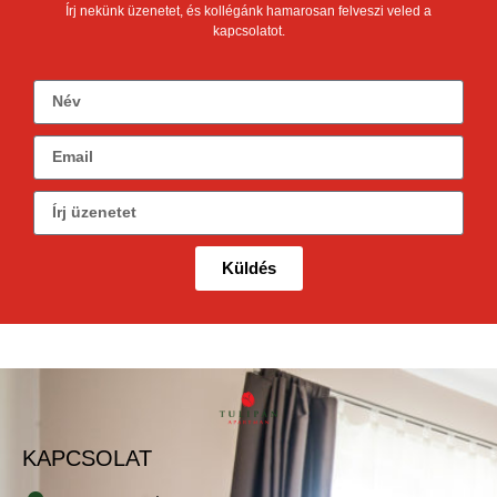
Írj nekünk üzenetet, és kollégánk hamarosan felveszi veled a
kapcsolatot.
Küldés
KAPCSOLAT