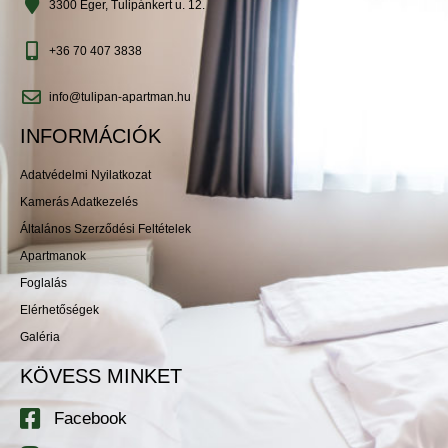
3300 Eger, Tulipánkert u. 12.
+36 70 407 3838
info@tulipan-apartman.hu
INFORMÁCIÓK
Adatvédelmi Nyilatkozat
Kamerás Adatkezelés
Általános Szerződési Feltételek
Apartmanok
Foglalás
Elérhetőségek
Galéria
KÖVESS MINKET
Facebook