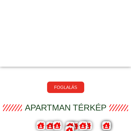
IDEGENFORGALMI ADÓ:
650 FT/FŐ/ÉJ
ÁRAINK AZ ÁFÁT TARTALMAZZÁK
FOGLALÁS
APARTMAN TÉRKÉP