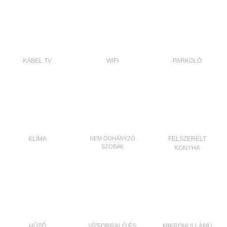
KÁBEL TV
WIFI
PARKOLÓ
KLÍMA
NEM DOHÁNYZÓ
FELSZERELT
SZOBÁK
KONYHA
HŰTŐ
VÍZFORRALÓ ÉS
MIKROHULLÁMÚ