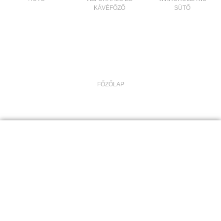
KÁVÉFŐZŐ
SÜTŐ
FŐZŐLAP
ÁR: 30 000 – 35 000 FT
/APARTMAN/ÉJ