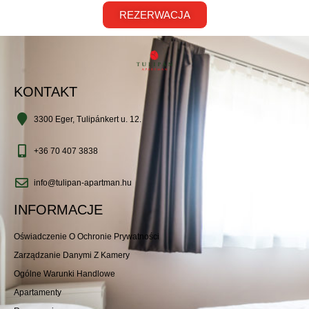
REZERWACJA
KONTAKT
3300 Eger, Tulipánkert u. 12.
+36 70 407 3838
info@tulipan-apartman.hu
INFORMACJE
Oświadczenie O Ochronie Prywatności
Zarządzanie Danymi Z Kamery
Ogólne Warunki Handlowe
Apartamenty