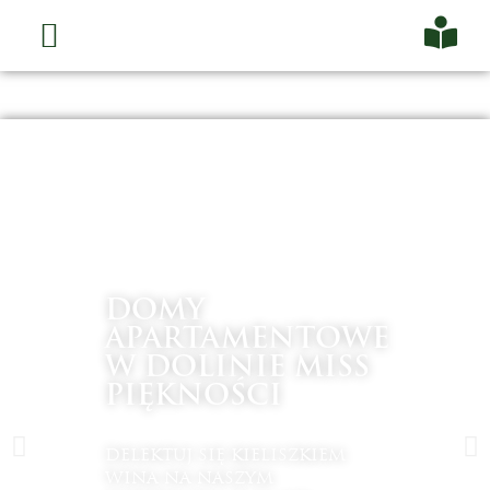
DOMY
APARTAMENTOWE
W DOLINIE MISS
PIĘKNOŚCI
DELEKTUJ SIĘ KIELISZKIEM
WINA NA NASZYM