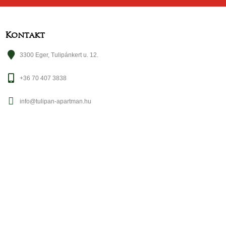
Kontakt
3300 Eger, Tulipánkert u. 12.
+36 70 407 3838
info@tulipan-apartman.hu