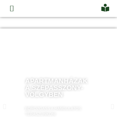
APARTMANHÁZAK
A SZÉPASSZONY-
VÖLGYBEN
BOROZGASS A HANGULATOS
TERASZUNKON!