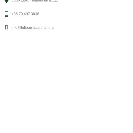
3300 Eger, Tulipánkert u. 12.
+36 70 407 3838
info@tulipan-apartman.hu