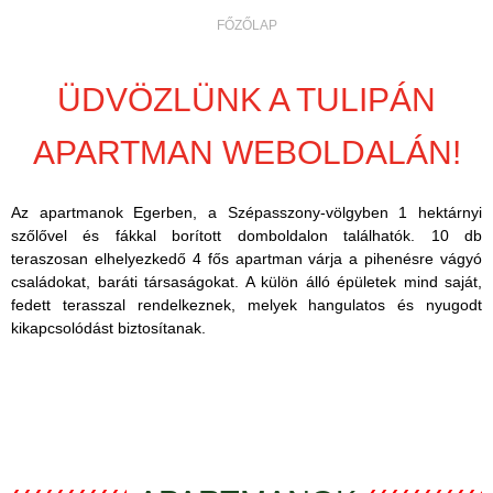
FŐZŐLAP
ÜDVÖZLÜNK A TULIPÁN
APARTMAN WEBOLDALÁN!
Az apartmanok Egerben, a Szépasszony-völgyben 1 hektárnyi
szőlővel és fákkal borított domboldalon találhatók.
10 db
teraszosan elhelyezkedő 4 fős apartman várja a pihenésre vágyó
családokat, baráti társaságokat.
A külön álló épületek mind saját,
fedett terasszal rendelkeznek, melyek hangulatos és nyugodt
kikapcsolódást biztosítanak.